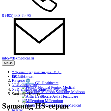
8 (495) 968-79-96
info@dexmedical.ru
Меню
!! Лучшие предложения для ЧМЦ !!
Главная
Производители
Каталог
GE Healthcare
УЗИ-аппараты
Pentax Medical
УЗИ-аппараты Samsung Medison
Samsung Medison
Samsung HS-серии
Agfa Healthcare
Millennium
Samsung HS-серии
Mindray Medical
Каталог