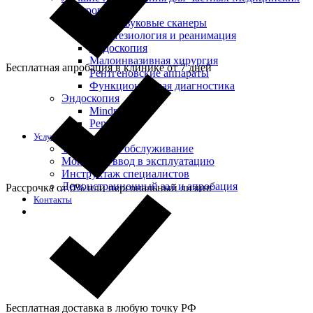
Центров
Ультразвуковые сканеры
Анестезиология и реанимация
Эндоскопия
Малоинвазивная хирургия
Бесплатная апробация в клинике от 7 дней
Рентгеновские аппараты
Функциональная диагностика
Эндоскопия
Mindray
Pentax
Услуги
Техническое обслуживание
Монтаж и ввод в эксплуатацию
Инструктаж специалистов
Демонстрационный зал и апробация
Рассрочка от 0% или персональный лизинг
Контакты
Бесплатная доставка в любую точку РФ