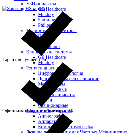
УЗИ-аппараты
GE Healthcare
Mindray
Samsung
Philips
Медицинские мониторы
Beacon
Jusha
Millennium
Клинические системы
GE Healthcare
Гарантия лучшей цены
Mindray
Рентген диагностика
Цифровая радиология
Денситометры рентгеновские
Маммографы
Передвижные
Рентген аппараты
С-дуги
Стационарные
Официальный дистрибьютор в РФ
Тяжелое оборудование
Ангиографы
Аппараты МРТ
Компьютерные томографы
Лучшие предложения для Частных Медицинских