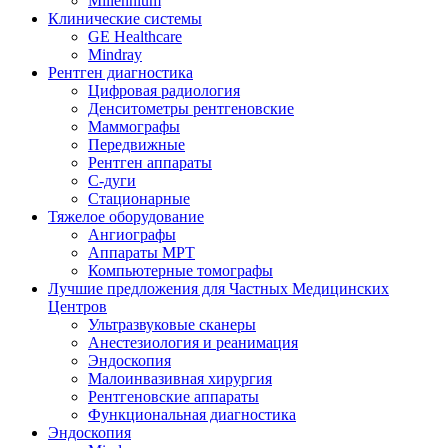
Millennium
Клинические системы
GE Healthcare
Mindray
Рентген диагностика
Цифровая радиология
Денситометры рентгеновские
Маммографы
Передвижные
Рентген аппараты
С-дуги
Стационарные
Тяжелое оборудование
Ангиографы
Аппараты МРТ
Компьютерные томографы
Лучшие предложения для Частных Медицинских
Центров
Ультразвуковые сканеры
Анестезиология и реанимация
Эндоскопия
Малоинвазивная хирургия
Рентгеновские аппараты
Функциональная диагностика
Эндоскопия