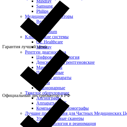
Mindray
Samsung
Philips
Медицинские мониторы
Beacon
Jusha
Millennium
Клинические системы
GE Healthcare
Гарантия лучшей цены
Mindray
Рентген диагностика
Цифровая радиология
Денситометры рентгеновские
Маммографы
Передвижные
Рентген аппараты
С-дуги
Стационарные
Тяжелое оборудование
Официальный дистрибьютор в РФ
Ангиографы
Аппараты МРТ
Компьютерные томографы
Лучшие предложения для Частных Медицинских Ц
Ультразвуковые сканеры
Анестезиология и реанимация