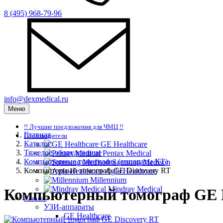
8 (495) 968-79-96
info@dexmedical.ru
Меню
!! Лучшие предложения для ЧМЦ !!
Главная
Производители
Каталог
GE Healthcare
Тяжелое оборудование
Pentax Medical
Компьютерные томографы (аппараты КТ)
Samsung Medison
Компьютерный томограф GE Discovery RT
Agfa Healthcare
Millennium
Mindray Medical
Компьютерный томограф GE D
Каталог
УЗИ-аппараты
GE Healthcare