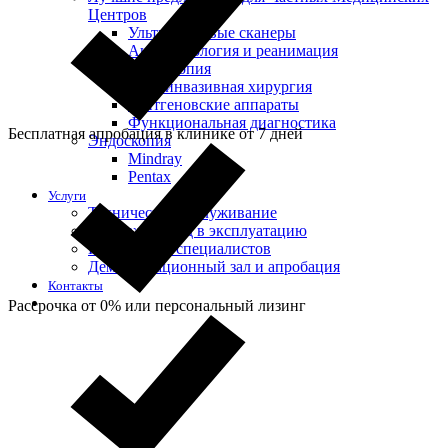
Центров
Ультразвуковые сканеры
Анестезиология и реанимация
Эндоскопия
Малоинвазивная хирургия
Рентгеновские аппараты
Функциональная диагностика
Бесплатная апробация в клинике от 7 дней
Эндоскопия
Mindray
Pentax
Услуги
Техническое обслуживание
Монтаж и ввод в эксплуатацию
Инструктаж специалистов
Демонстрационный зал и апробация
Контакты
Рассрочка от 0% или персональный лизинг