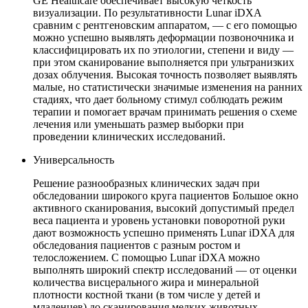
GE Healthcare обеспечивает высокую четкость
визуализации. По результативности Lunar iDXA
сравним с рентгеновским аппаратом, — с его помощью
можно успешно выявлять деформации позвоночника и
классифицировать их по этиологии, степени и виду —
при этом сканирование выполняется при ультранизких
дозах облучения. Высокая точность позволяет выявлять
малые, но статистически значимые изменения на ранних
стадиях, что дает больному стимул соблюдать режим
терапии и помогает врачам принимать решения о схеме
лечения или уменьшать размер выборки при
проведении клинических исследований.
Универсальность
Решение разнообразных клинических задач при
обследовании широкого круга пациентов Большое окно
активного сканирования, высокий допустимый предел
веса пациента и уровень установки поворотной руки
дают возможность успешно применять Lunar iDXA для
обследования пациентов с разным ростом и
телосложением. С помощью Lunar iDXA можно
выполнять широкий спектр исследований — от оценки
количества висцерального жира и минеральной
плотности костной ткани (в том числе у детей и
младенцев) до сканирования мелких животных.